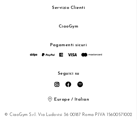
Servizio Clienti
CiaoGym
Pagamenti sicuri
Seguici su
Europe / Italian
© CiaoGym S.r.l. Via Ludovisi 36 00187 Roma P.IVA 15600571002
Privacy Policy
/
Cookie Policy
/
Informativa Privacy Store
/
protetto da Google recaptcha