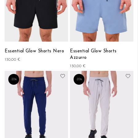
Essential Glow Shorts Nero
Essential Glow Shorts
Azzurro
130,00 €
130,00 €
Aggiungi alla lista desideri
Aggi
-20%
-20%