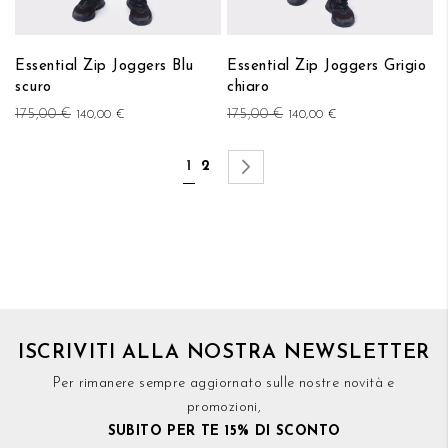
Essential Zip Joggers Blu
Essential Zip Joggers Grigio
scuro
chiaro
175,00 €
175,00 €
140,00 €
140,00 €
Pagina
Attualmente stai leggendo la pagina
Pagina
Pagina
Successivo
1
2
ISCRIVITI ALLA NOSTRA NEWSLETTER
Per rimanere sempre aggiornato sulle nostre novità e
promozioni,
SUBITO PER TE 15% DI SCONTO