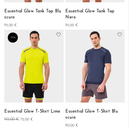
Essential Glow Tank Top Blu
Essential Glow Tank Top
scuro
Nero
95,00 €
95,00 €
Aggiungi alla lista desideri
Aggi
-20%
Essential Glow T-Shirt Lime
Essential Glow T-Shirt Blu
scuro
90,00 €
72,00 €
90,00 €