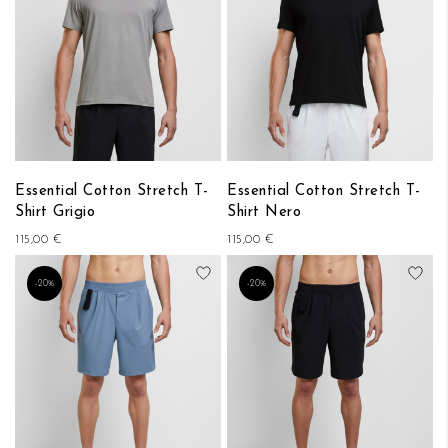
Essential Cotton Stretch T-
Essential Cotton Stretch T-
Shirt Grigio
Shirt Nero
115,00 €
115,00 €
Aggiungi alla lista desideri
Aggi
-20%
-20%