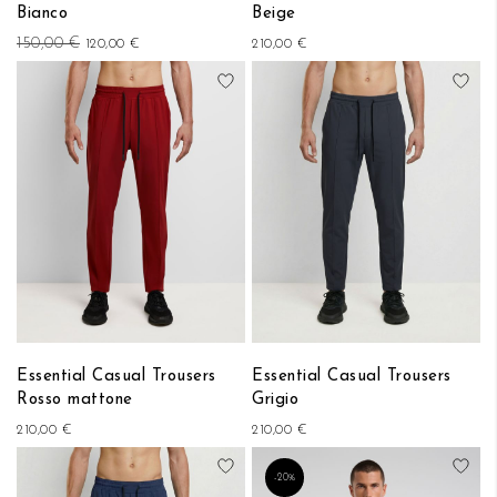
Bianco
Beige
150,00 €
120,00 €
210,00 €
Aggiungi alla lista desideri
Aggi
Essential Casual Trousers
Essential Casual Trousers
Rosso mattone
Grigio
210,00 €
210,00 €
Aggiungi alla lista desideri
Aggi
-20%