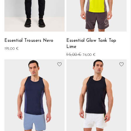
Essential Trousers Nero
Essential Glow Tank Top
Lime
195,00 €
95,00 €
76,00 €
Aggiungi alla lista desideri
Aggi