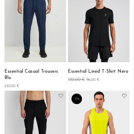
Essential Casual Trousers
Essential Lined T-Shirt Nero
Blu
120,00 €
96,00 €
210,00 €
Aggiungi alla lista desideri
Aggi
-20%