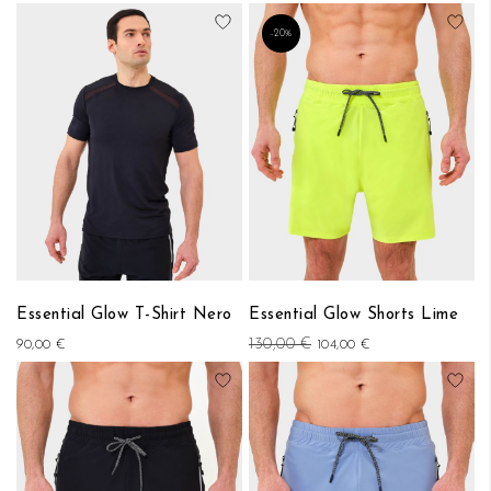
Aggiungi alla lista desideri
Aggi
-20%
Essential Glow T-Shirt Nero
Essential Glow Shorts Lime
130,00 €
90,00 €
104,00 €
Aggiungi alla lista desideri
Aggi