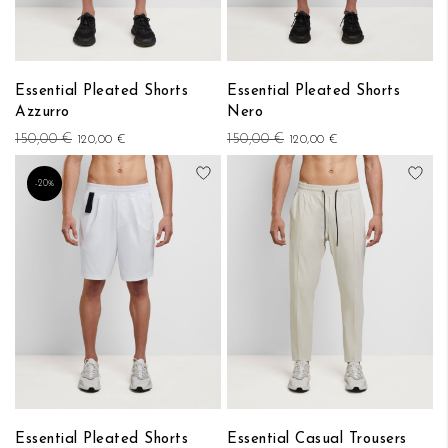
Essential Pleated Shorts
Essential Pleated Shorts
Azzurro
Nero
150,00 €
150,00 €
120,00 €
120,00 €
Aggiungi alla lista desideri
Aggi
-20%
Essential Pleated Shorts
Essential Casual Trousers