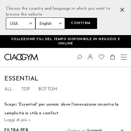
Choose the country and language in which you want to
browse the website
CONFIRM
Home
Uomo
Shop all
Essential
COLLEZIONE FILI DEL TEMPO DISPONIBILE IN NEGOZIO E
ONLINE
Salta
Cambia
al
Cerca
Toggle Nav
Shoppin
contenuto
ESSENTIAL
ALL
TOP
BOTTOM
Scopri 'Essential' per uomini: dove l'innovazione incontra la
semplicità in stile e comfort
Leggi di più +
Nella collezione 'Essential' per uomini, il concetto di semplicità
FILTRA PER
Ordina per