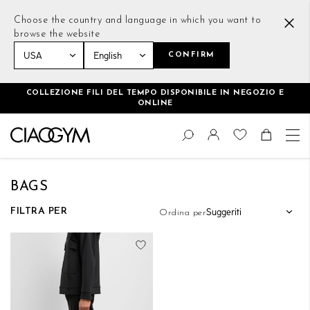
Choose the country and language in which you want to
browse the website
CONFIRM
Home
Uomo
Accessories
Bags
COLLEZIONE FILI DEL TEMPO DISPONIBILE IN NEGOZIO E
ONLINE
Salta
Cambia
al
Cerca
Toggle Nav
Shoppin
contenuto
BAGS
FILTRA PER
Ordina per
Aggiungi alla lista desideri