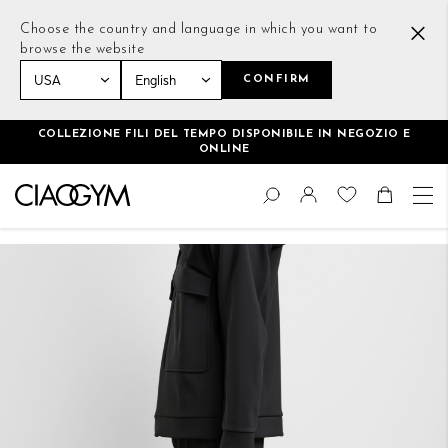
Choose the country and language in which you want to
browse the website
CONFIRM
Home
Sport Utility Bag
COLLEZIONE FILI DEL TEMPO DISPONIBILE IN NEGOZIO E
ONLINE
Salta
Cambia
al
Cerca
Toggle Nav
Shoppin
contenuto
Vai
alla
fine
della
galleria
di
immagini