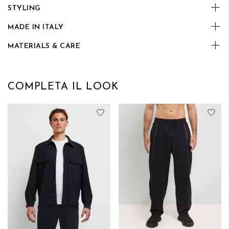
STYLING
MADE IN ITALY
MATERIALS & CARE
COMPLETA IL LOOK
Aggiungi alla lista desideri
Aggi