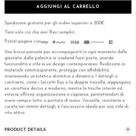
di
DESIDERI
AGGIUNGI AL CARRELLO
immagini
Spedizione gratuita per gli ordini superiori a 200€.
Tieni solo ciò che ami.
Resi semplici
.
Potrai pagare con
Una borsa pensata per accompagnarti in ogni momento della
giornata: dalla palestra ai weekend fuori porta, unendo
funzionalità e stile in un design contemporaneo. Realizzata in
materiale semitrasparente, protegge con affidabilità,
mantenendo un’estetica distintiva e dinamica. I dettagli a
contrasto, come i laccetti fluo e la doppia tracolla, aggiungono
un carattere deciso e moderno, mentre le tasche interne ed
esterne offrono organizzazione e capienza, permettendoti di
avere sempre tutto a portata di mano. Versatile, resistente e
curata nei minimi dettagli, è l’accessorio ideale per uno stile di
vita attivo.
PRODUCT DETAILS