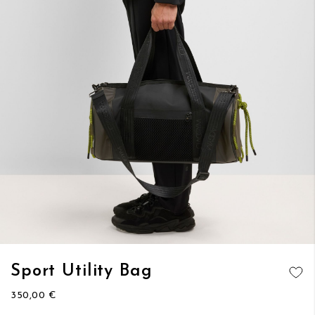
Vai
Sport Utility Bag
all'inizio
AGGIUNGI
della
350,00 €
ALLA
galleria
LISTA