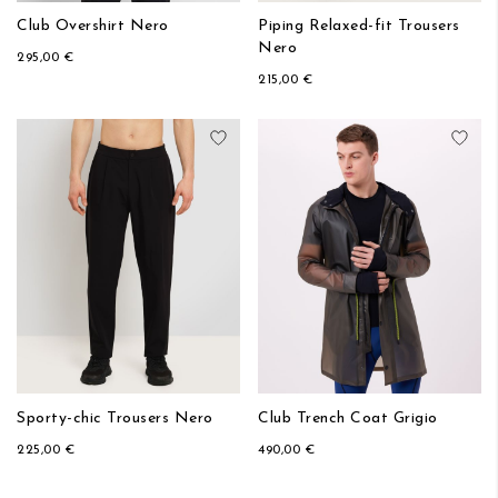
Club Overshirt Nero
Piping Relaxed-fit Trousers
Nero
295,00 €
215,00 €
Aggiungi alla lista desideri
Aggi
Sporty-chic Trousers Nero
Club Trench Coat Grigio
225,00 €
490,00 €