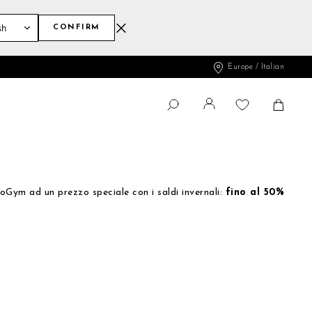
CONFIRM
Europe / Italian
Cambia
Shopp
CERCA
Cerca
oGym ad un prezzo speciale con i saldi invernali:
fino al 50%