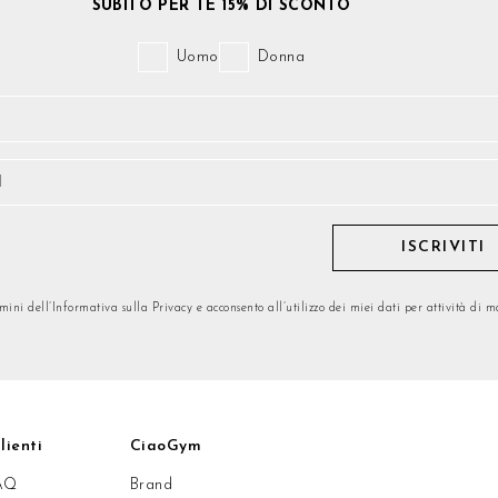
SUBITO PER TE 15% DI SCONTO
Uomo
Donna
ISCRIVITI
rmini dell’Informativa sulla Privacy e acconsento all’utilizzo dei miei dati per attività di 
lienti
CiaoGym
AQ
Brand