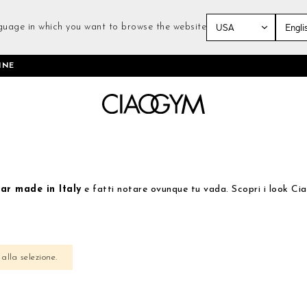
guage in which you want to browse the website
Salta
INE
al
contenuto
ar made in Italy
e fatti notare ovunque tu vada. Scopri i look Cia
alla selezione.