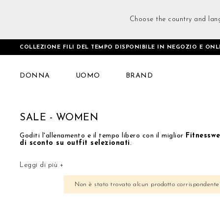
Choose the country and lan
COLLEZIONE FILI DEL TEMPO DISPONIBILE IN NEGOZIO E ONL
Home
Summer Sale
Sale - Women
DONNA
UOMO
BRAND
SALE - WOMEN
Goditi l'allenamento e il tempo libero con il miglior
Fitnesswe
di sconto su outfit selezionati
.
Leggi di più +
Non è stato trovato alcun prodotto corrispondente 