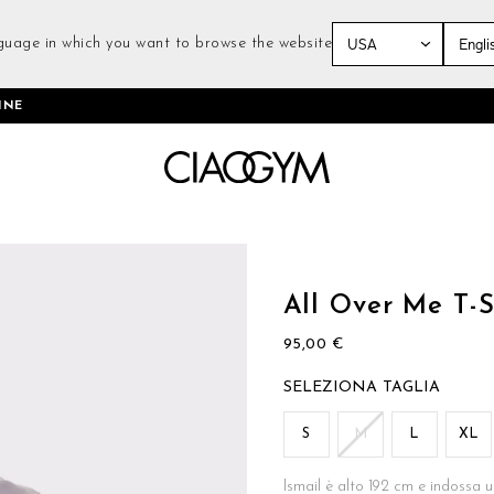
guage in which you want to browse the website
Salta
INE
al
contenuto
Vai
all'inizio
della
All Over Me T-S
galleria
di
95,00 €
immagini
TAGLIA
S
M
L
XL
Ismail è alto 192 cm e indossa u