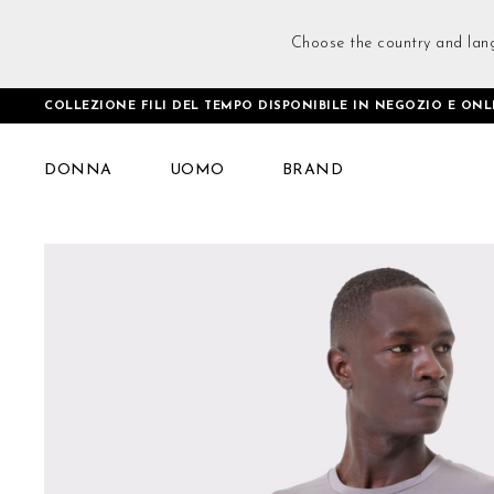
Choose the country and lan
COLLEZIONE FILI DEL TEMPO DISPONIBILE IN NEGOZIO E ONL
Home
All Over Me T-Shirt Grigio
DONNA
UOMO
BRAND
Vai
alla
fine
della
galleria
di
immagini