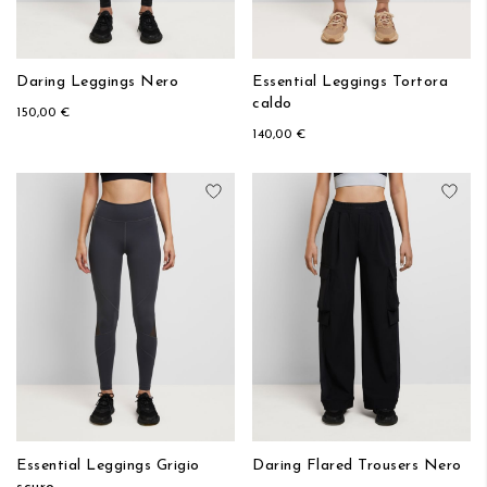
Daring Leggings Nero
Essential Leggings Tortora
caldo
150,00 €
140,00 €
Aggiungi alla lista desideri
Aggi
Essential Leggings Grigio
Daring Flared Trousers Nero