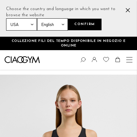
Choose the country and language in which you want to
browse the website
CONFIRM
Home
Essential Modal Tank Top Nero
COLLEZIONE FILI DEL TEMPO DISPONIBILE IN NEGOZIO E
ONLINE
Salta
Cambia
al
Cerca
Toggle Nav
Shoppin
contenuto
Vai
alla
fine
della
galleria
di
immagini