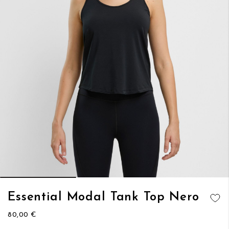
Vai
Essential Modal Tank Top Nero
all'inizio
AGGIUNGI
della
80,00 €
ALLA
galleria
LISTA