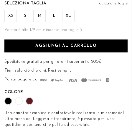
di
TAGLIA
guida alle taglie
DESIDERI
immagini
XS
S
M
L
XL
Valeria è alta 179 cm e indossa una taglia S
AGGIUNGI AL CARRELLO
Spedizione gratuita per gli ordini superiori a 200€.
Tieni solo ciò che ami.
Resi semplici
.
Potrai pagare con
COLORE
Una canotta semplice e confortevole realizzata in micromodal
ultra morbido. Leggera e traspirante, è pensata per l’uso
quotidiano con uno stile pulito ed essenziale.