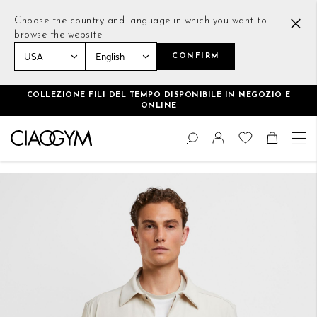
Choose the country and language in which you want to
browse the website
CONFIRM
Home
Club Overshirt Beige
COLLEZIONE FILI DEL TEMPO DISPONIBILE IN NEGOZIO E
ONLINE
Salta
Cambia
al
Cerca
Toggle Nav
Shoppin
contenuto
Vai
alla
fine
della
galleria
di
immagini