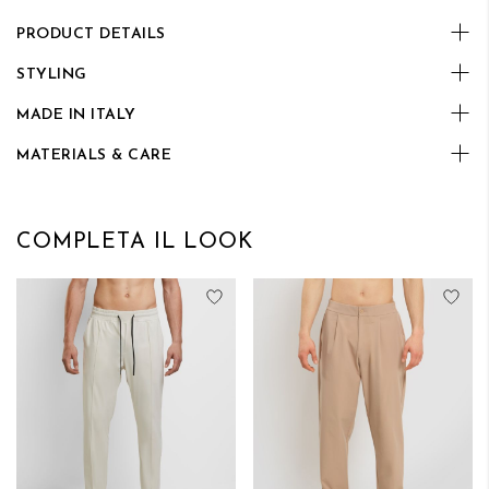
PRODUCT DETAILS
STYLING
MADE IN ITALY
MATERIALS & CARE
COMPLETA IL LOOK
Aggiungi alla lista desideri
Aggi