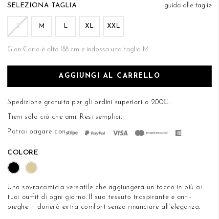
di
TAGLIA
guida alle taglie
DESIDERI
immagini
S
M
L
XL
XXL
Gian Carlo è alto 188 cm e indossa una taglia M
AGGIUNGI AL CARRELLO
Spedizione gratuita per gli ordini superiori a 200€.
Tieni solo ciò che ami.
Resi semplici
.
Potrai pagare con
COLORE
Una sovracamicia versatile che aggiungerà un tocco in più ai
tuoi outfit di ogni giorno. Il suo tessuto traspirante e anti-
pieghe ti donerà extra comfort senza rinunciare all'eleganza.