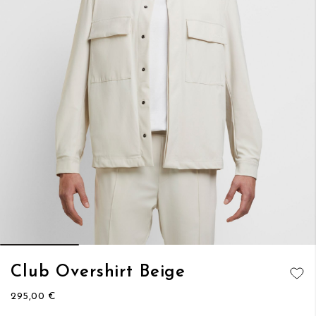
Vai
Club Overshirt Beige
all'inizio
AGGIUNGI
della
295,00 €
ALLA
galleria
LISTA