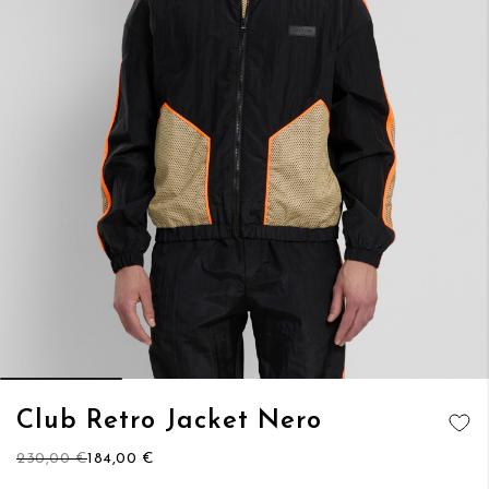
Vai
Club Retro Jacket Nero
all'inizio
AGGIUNGI
della
230,00 €
184,00 €
ALLA
galleria
LISTA