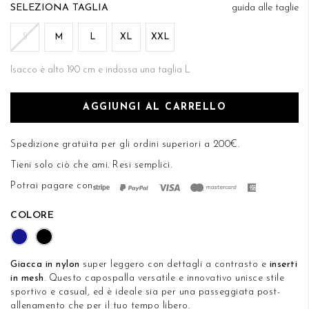
di
TAGLIA
guida alle taglie
DESIDERI
immagini
S
M
L
XL
XXL
Isacco è alto 190 cm e indossa una taglia L
AGGIUNGI AL CARRELLO
Spedizione gratuita per gli ordini superiori a 200€.
Tieni solo ciò che ami.
Resi semplici
.
Potrai pagare con
COLORE
Giacca in nylon
super leggero con dettagli a contrasto e
inserti
in mesh
. Questo capospalla versatile e innovativo unisce stile
sportivo e casual, ed è ideale sia per una passeggiata post-
allenamento che per il tuo tempo libero.