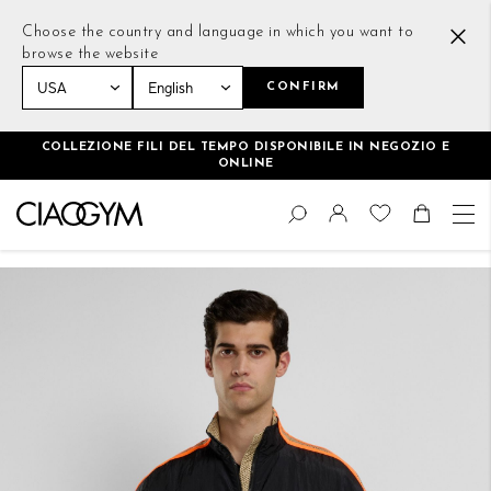
Choose the country and language in which you want to
browse the website
CONFIRM
Home
Club Retro Jacket Nero
COLLEZIONE FILI DEL TEMPO DISPONIBILE IN NEGOZIO E
ONLINE
Salta
Cambia
al
Cerca
Toggle Nav
Shoppin
contenuto
Vai
alla
fine
della
galleria
di
immagini