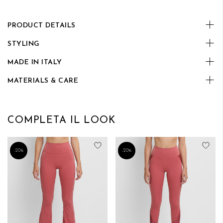
PRODUCT DETAILS
STYLING
MADE IN ITALY
MATERIALS & CARE
COMPLETA IL LOOK
Aggiungi alla lista desideri
Aggi
-20%
-20%