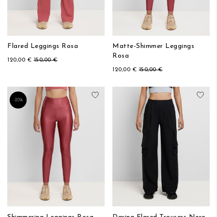
Flared Leggings Rosa
Matte-Shimmer Leggings
Rosa
120,00 €
150,00 €
120,00 €
150,00 €
Aggiungi alla lista desideri
Aggi
-20%