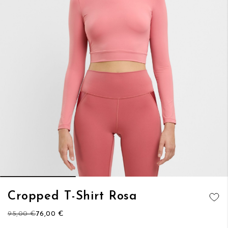
Vai
Cropped T-Shirt Rosa
all'inizio
AGGIUNGI
della
95,00 €
76,00 €
ALLA
galleria
LISTA