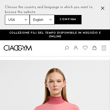
Choose the country and language in which you want to
browse the website
CONFIRM
Home
Cropped T-Shirt Rosa
COLLEZIONE FILI DEL TEMPO DISPONIBILE IN NEGOZIO E
ONLINE
Salta
Cambia
al
Cerca
Toggle Nav
Shoppin
contenuto
Vai
alla
fine
della
galleria
di
immagini