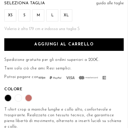
di
TAGLIA
guida alle taglie
DESIDERI
immagini
XS
S
M
L
XL
Valeria è alta 179 cm e indossa una taglia S
AGGIUNGI AL CARRELLO
Spedizione gratuita per gli ordini superiori a 200€.
Tieni solo ciò che ami.
Resi semplici
.
Potrai pagare con
COLORE
T-shirt crop a maniche lunghe e collo alto, confortevole e
traspirante. Realizzata con tessuto tecnico, che garantisce
piena libertà di movimento, alternato a inserti lucidi su schiena
e collo.