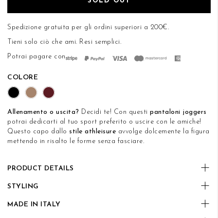
SOLD OUT
di
DESIDERI
immagini
Spedizione gratuita per gli ordini superiori a 200€.
Tieni solo ciò che ami.
Resi semplici
.
Potrai pagare con
COLORE
Allenamento o uscita?
Decidi te! Con questi
pantaloni joggers
potrai dedicarti al tuo sport preferito o uscire con le amiche!
Questo capo dallo
stile athleisure
avvolge dolcemente la figura
mettendo in risalto le forme senza fasciare.
PRODUCT DETAILS
STYLING
MADE IN ITALY