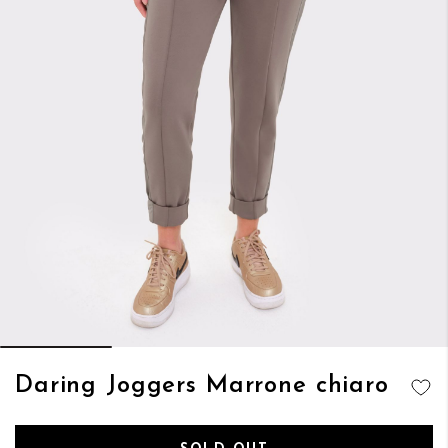
Vai
Daring Joggers Marrone chiaro
all'inizio
AGGIUNGI
della
ALLA
galleria
LISTA