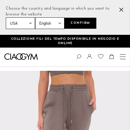
Choose the country and language in which you want to
browse the website
CONFIRM
Home
Daring Joggers Marrone chiaro
COLLEZIONE FILI DEL TEMPO DISPONIBILE IN NEGOZIO E
ONLINE
Salta
Cambia
al
Cerca
Toggle Nav
Shoppin
contenuto
Vai
alla
fine
della
galleria
di
immagini