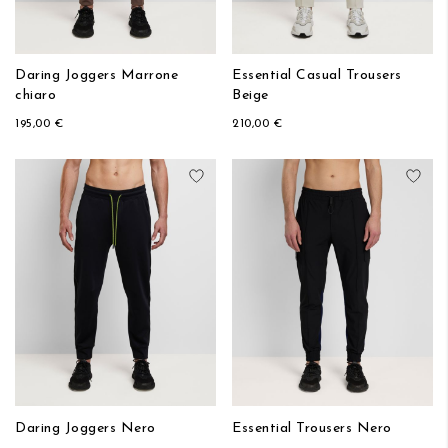
Daring Joggers Marrone
Essential Casual Trousers
chiaro
Beige
195,00 €
210,00 €
Aggiungi alla lista desideri
Aggi
Daring Joggers Nero
Essential Trousers Nero