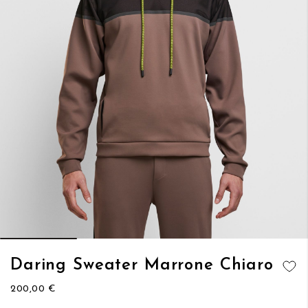
Vai
Daring Sweater Marrone Chiaro
all'inizio
AGGIUNGI
della
200,00 €
ALLA
galleria
LISTA