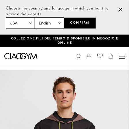
Choose the country and language in which you want to
browse the website
CONFIRM
Home
Daring Sweater Marrone Chiaro
COLLEZIONE FILI DEL TEMPO DISPONIBILE IN NEGOZIO E
ONLINE
Salta
Cambia
al
Cerca
Toggle Nav
Shoppin
contenuto
Vai
alla
fine
della
galleria
di
immagini