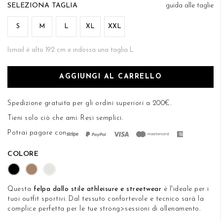
di
TAGLIA
guida alle taglie
DESIDERI
immagini
S
M
L
XL
XXL
Ismail è alto 192 cm e indossa una taglia L
AGGIUNGI AL CARRELLO
Spedizione gratuita per gli ordini superiori a 200€.
Tieni solo ciò che ami.
Resi semplici
.
Potrai pagare con
COLORE
Questa
felpa dallo stile athleisure e streetwear
è l'ideale per i
tuoi outfit sportivi. Dal tessuto confortevole e tecnico sarà la
complice perfetta per le tue strong>sessioni di allenamento.