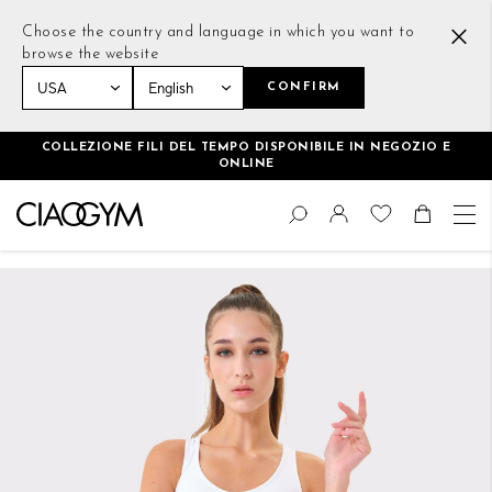
Choose the country and language in which you want to
browse the website
CONFIRM
Home
Essential Bra Bianco
COLLEZIONE FILI DEL TEMPO DISPONIBILE IN NEGOZIO E
ONLINE
Salta
Cambia
al
Cerca
Toggle Nav
Shoppin
contenuto
Vai
alla
fine
della
galleria
di
immagini