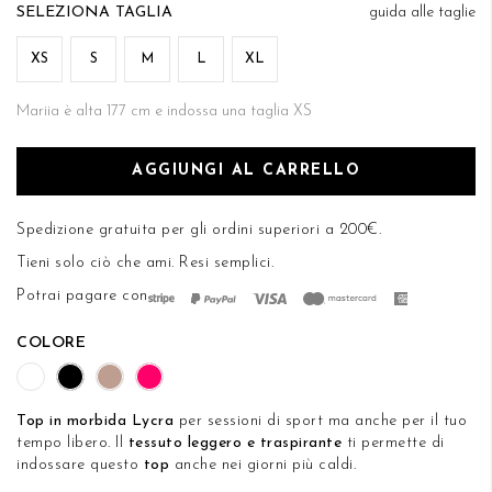
di
TAGLIA
guida alle taglie
DESIDERI
immagini
XS
S
M
L
XL
Mariia è alta 177 cm e indossa una taglia XS
AGGIUNGI AL CARRELLO
Spedizione gratuita per gli ordini superiori a 200€.
Tieni solo ciò che ami.
Resi semplici
.
Potrai pagare con
COLORE
Top in morbida Lycra
per sessioni di sport ma anche per il tuo
tempo libero. Il
tessuto leggero e traspirante
ti permette di
indossare questo
top
anche nei giorni più caldi.