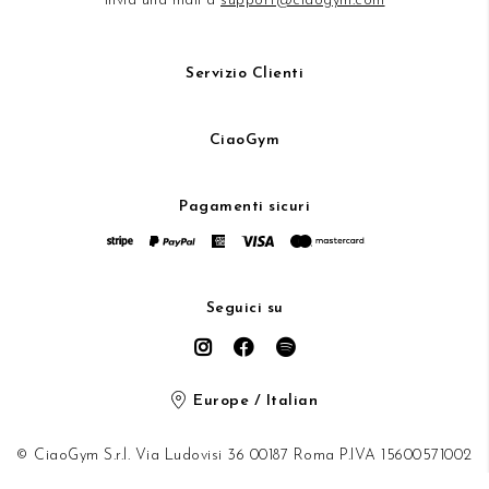
Invia una mail a
support@ciaogym.com
Servizio Clienti
CiaoGym
Pagamenti sicuri
Seguici su
Europe / Italian
© CiaoGym S.r.l. Via Ludovisi 36 00187 Roma P.IVA 15600571002