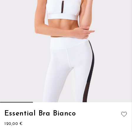
Vai
Essential Bra Bianco
all'inizio
AGGIUNGI
della
120,00 €
ALLA
galleria
LISTA