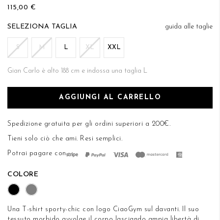
115,00 €
di
DESIDERI
immagini
TAGLIA
guida alle taglie
S
M
L
XL
XXL
Gian Carlo è alto 188 cm e indossa una taglia L
AGGIUNGI AL CARRELLO
Spedizione gratuita per gli ordini superiori a 200€.
Tieni solo ciò che ami.
Resi semplici
.
Potrai pagare con
COLORE
Una T-shirt sporty-chic con logo CiaoGym sul davanti. Il suo
tessuto morbido avvolge il corpo lasciando ampia libertà di