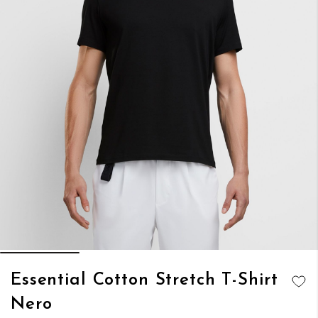
Vai
Essential Cotton Stretch T-Shirt
all'inizio
AGGIUNGI
Nero
della
ALLA
galleria
LISTA