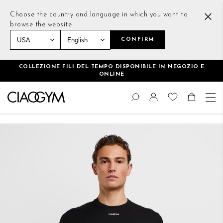
Choose the country and language in which you want to
browse the website
CONFIRM
Home
Essential Cotton Stretch T-Shirt Nero
COLLEZIONE FILI DEL TEMPO DISPONIBILE IN NEGOZIO E
ONLINE
Salta
Cambia
al
Cerca
Toggle Nav
Shoppin
contenuto
Vai
alla
fine
della
galleria
di
immagini