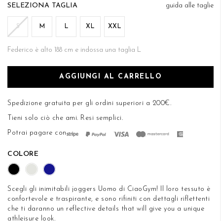
di
TAGLIA
guida alle taglie
DESIDERI
immagini
S
M
L
XL
XXL
Federico è alto 188 cm e indossa una taglia L
AGGIUNGI AL CARRELLO
Spedizione gratuita per gli ordini superiori a 200€.
Tieni solo ciò che ami.
Resi semplici
.
Potrai pagare con
COLORE
Scegli gli inimitabili joggers Uomo di CiaoGym! Il loro tessuto è
confortevole e traspirante, e sono rifiniti con dettagli riflettenti
che ti daranno un reflective details that will give you a unique
athleisure look.