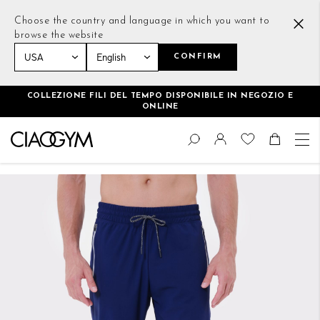
Choose the country and language in which you want to
browse the website
CONFIRM
Home
Essential Zip Joggers Blu scuro
COLLEZIONE FILI DEL TEMPO DISPONIBILE IN NEGOZIO E
ONLINE
Salta
Cambia
al
Cerca
Toggle Nav
Shoppin
contenuto
Vai
alla
fine
della
galleria
di
immagini