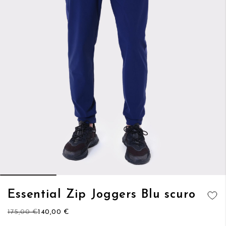
Vai
Essential Zip Joggers Blu scuro
all'inizio
AGGIUNGI
della
175,00 €
140,00 €
ALLA
galleria
LISTA