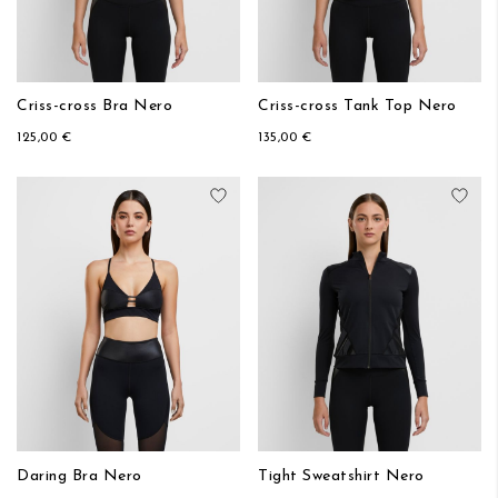
Criss-cross Bra Nero
Criss-cross Tank Top Nero
125,00 €
135,00 €
Aggiungi alla lista desideri
Aggi
Daring Bra Nero
Tight Sweatshirt Nero