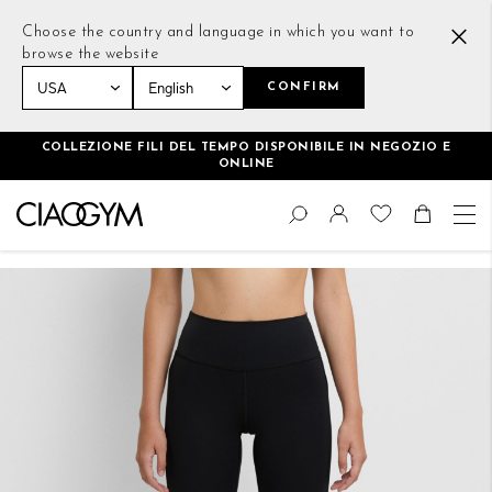
Choose the country and language in which you want to
browse the website
CONFIRM
Home
Flared Leggings Nero
COLLEZIONE FILI DEL TEMPO DISPONIBILE IN NEGOZIO E
ONLINE
Salta
Cambia
al
Cerca
Toggle Nav
Shoppin
contenuto
Vai
alla
fine
della
galleria
di
immagini