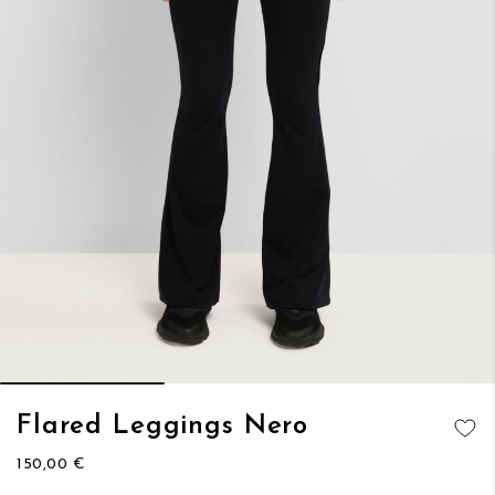
Vai
Flared Leggings Nero
all'inizio
AGGIUNGI
della
150,00 €
ALLA
galleria
LISTA