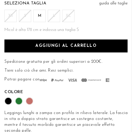
di
TAGLIA
guida alle taglie
DESIDERI
immagini
XS
S
M
L
XL
Micol è alta 178 cm e indossa una taglia S
AGGIUNGI AL CARRELLO
Spedizione gratuita per gli ordini superiori a 200€.
Tieni solo ciò che ami.
Resi semplici
.
Potrai pagare con
COLORE
Leggings lunghi a zampa con profilo in rilievo laterale. La fascia
in vita a doppio strato garantisce un sostegno costante,
mentre il tessuto morbido garantisce un piacevole effetto
seconda pelle.