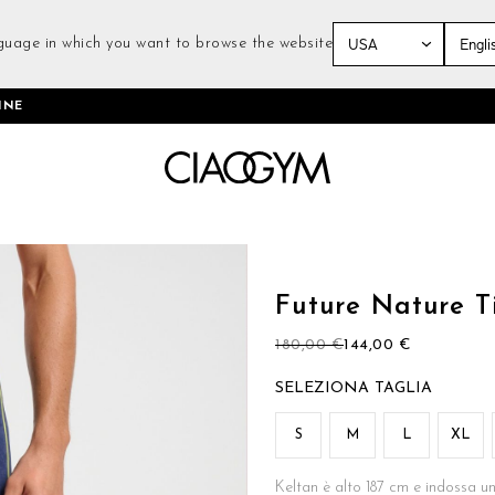
guage in which you want to browse the website
Salta
INE
al
contenuto
Vai
all'inizio
della
Future Nature T
galleria
di
180,00 €
144,00 €
immagini
TAGLIA
S
M
L
XL
Keltan è alto 187 cm e indossa u