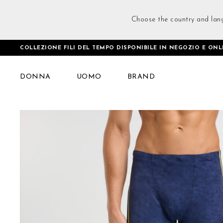
Choose the country and lan
COLLEZIONE FILI DEL TEMPO DISPONIBILE IN NEGOZIO E ONL
Home
Future Nature Tights Blu
DONNA
UOMO
BRAND
Vai
alla
fine
della
galleria
di
immagini