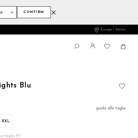
CONFIRM
Europe / Italian
Cambia
Shopp
CERCA
Cerca
ights Blu
AGGIUNGI
ALLA
LISTA
guida alle taglie
DESIDERI
XXL
na taglia M