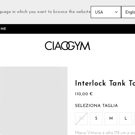
guage in which you want to browse the website
Salta
INE
al
contenuto
Vai
all'inizio
della
Interlock Tank T
galleria
di
110,00 €
immagini
TAGLIA
XS
S
M
L
Maria Vittoria è alta 178 cm e in