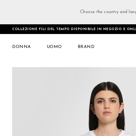
Choose the country and lan
COLLEZIONE FILI DEL TEMPO DISPONIBILE IN NEGOZIO E ONL
Home
Interlock Tank Top Bianco
DONNA
UOMO
BRAND
Vai
alla
fine
della
galleria
di
immagini