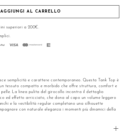
AGGIUNGI AL CARRELLO
ini superiori a 200€.
mplici
.
nisce semplicità e carattere contemporaneo. Questa Tank Top è
, un tessuto compatto e morbido che offre struttura, comfort e
pelle. La linea pulita del girocollo incontra il dettaglio
tico ed effetto arricciato, che dona al capo un volume leggero
anchi e la vestibilità regular completano una silhouette
mpagnare con naturale eleganza i momenti più dinamici della