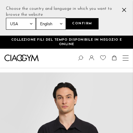
Choose the country and language in which you want to
browse the website
CONFIRM
Home
Lightweight Casual Shirt Nero
COLLEZIONE FILI DEL TEMPO DISPONIBILE IN NEGOZIO E
ONLINE
Salta
Cambia
al
Cerca
Toggle Nav
Shoppin
contenuto
Vai
alla
fine
della
galleria
di
immagini