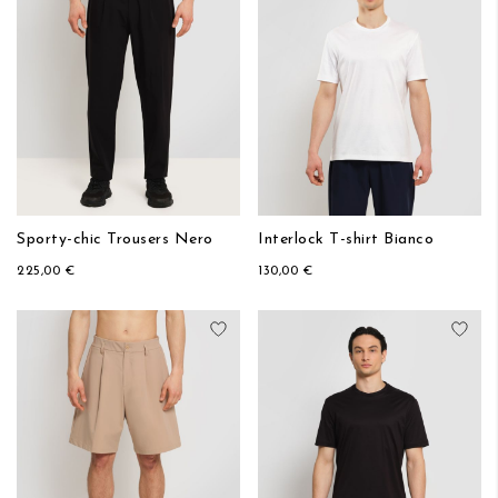
Sporty-chic Trousers Nero
Interlock T-shirt Bianco
225,00 €
130,00 €
Aggiungi alla lista desideri
Aggi