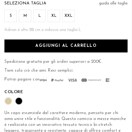
di
TAGLIA
guida alle taglie
DESIDERI
immagini
S
M
L
XL
XXL
Adrian è alto 188 cm e indossa una taglia L
AGGIUNGI AL CARRELLO
Spedizione gratuita per gli ordini superiori a 200€.
Tieni solo ciò che ami.
Resi semplici
.
Potrai pagare con
COLORE
Un capo essenziale dal carattere moderno, pensato per chi
ama unire stile e funzionalità. Questa camicia a mezze maniche
è realizzata con un innovativo tessuto tecnico bi-stretch:
leggero, traspirante e resistente, capace di offrire comfort e