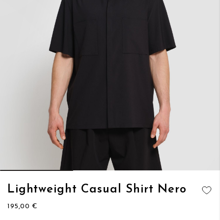
Vai
Lightweight Casual Shirt Nero
all'inizio
AGGIUNGI
della
195,00 €
ALLA
galleria
LISTA