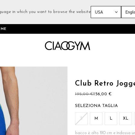
guage in which you want to browse the website
Salta
INE
al
contenuto
Vai
all'inizio
della
Club Retro Jogg
galleria
di
195,00 €
156,00 €
immagini
TAGLIA
S
M
L
XL
Isacco è alto 190 cm e indossa u