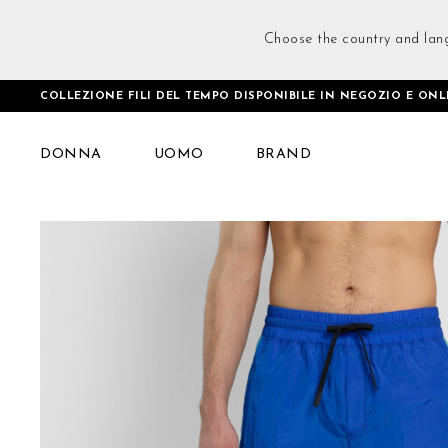
Choose the country and lan
COLLEZIONE FILI DEL TEMPO DISPONIBILE IN NEGOZIO E ONL
Home
Club Retro Joggers Blu
DONNA
UOMO
BRAND
Vai
alla
fine
della
galleria
di
immagini