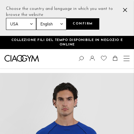
Choose the country and language in which you want to
browse the website
CONFIRM
Home
Outline Longsleeved T-shirt Blu
COLLEZIONE FILI DEL TEMPO DISPONIBILE IN NEGOZIO E
ONLINE
Salta
Cambia
al
Cerca
Toggle Nav
Shoppin
contenuto
Vai
alla
fine
della
galleria
di
immagini