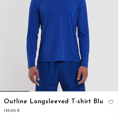
Vai
Outline Longsleeved T-shirt Blu
all'inizio
AGGIUNGI
della
125,00 €
ALLA
galleria
LISTA