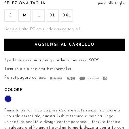
di
TAGLIA
guida alle taglie
DESIDERI
immagini
S
M
L
XL
XXL
Daniele è alto 190 cm e indossa una taglia L
AGGIUNGI AL CARRELLO
Spedizione gratuita per gli ordini superiori a 200€.
Tieni solo ciò che ami.
Resi semplici
.
Potrai pagare con
COLORE
Pensata per chi ricerca prestazioni elevate senza rinunciare a
uno stile essenziale, questa T-shirt tecnica a manica lunga
unisce funzionalità e design contemporaneo. Il tessuto tecnico
ultraleggero offre una straordinaria morbidezza a contatto con