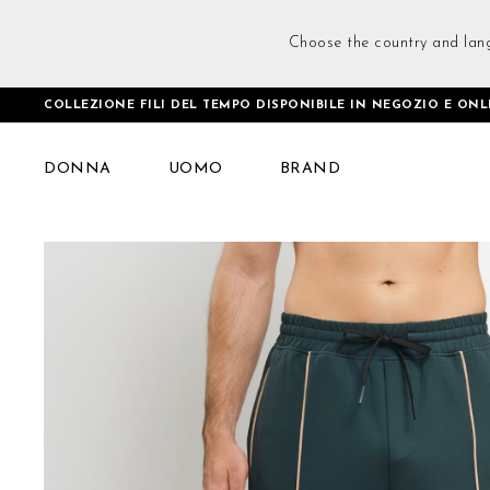
Choose the country and lan
COLLEZIONE FILI DEL TEMPO DISPONIBILE IN NEGOZIO E ONL
Home
Piping Joggers Verde
DONNA
UOMO
BRAND
Vai
alla
fine
della
galleria
di
immagini