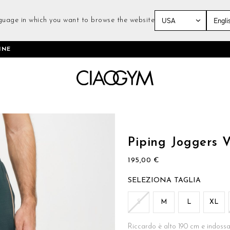
guage in which you want to browse the website
Salta
INE
al
contenuto
Vai
all'inizio
della
Piping Joggers 
galleria
di
195,00 €
immagini
TAGLIA
S
M
L
XL
Riccardo è alto 190 cm e indossa