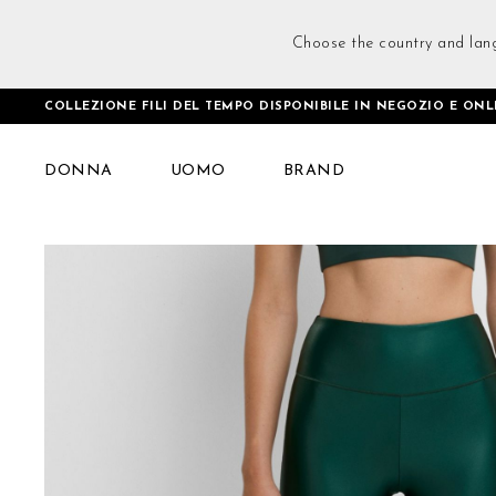
Choose the country and lan
COLLEZIONE FILI DEL TEMPO DISPONIBILE IN NEGOZIO E ONL
Home
Shimmering Leggings Verde
DONNA
UOMO
BRAND
Vai
alla
fine
della
galleria
di
immagini