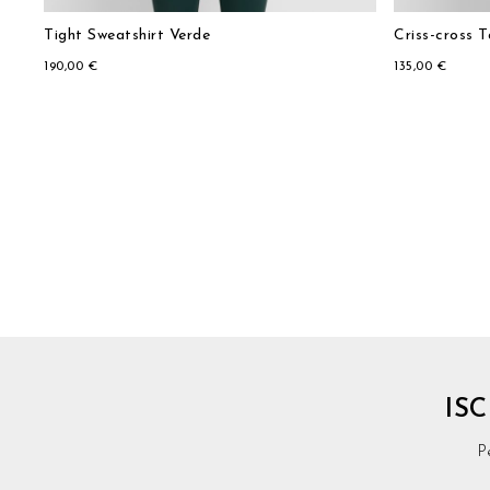
Tight Sweatshirt Verde
Criss-cross 
190,00 €
135,00 €
IS
P