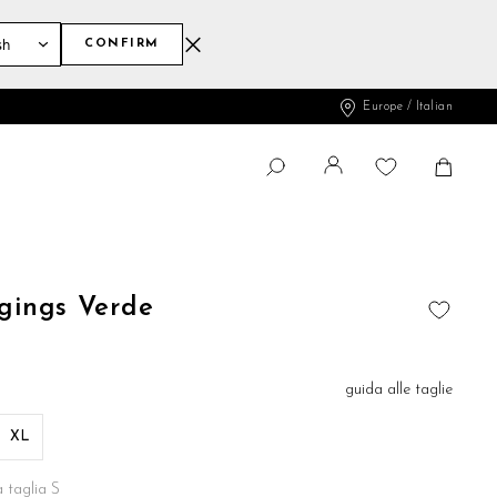
CONFIRM
Europe / Italian
Cambia
Shopp
CERCA
Cerca
gings Verde
AGGIUNGI
ALLA
LISTA
guida alle taglie
DESIDERI
XL
 taglia S