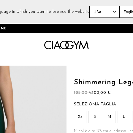
guage in which you want to browse the website
Salta
INE
al
contenuto
Vai
all'inizio
della
Shimmering Leg
galleria
di
125,00 €
100,00 €
immagini
TAGLIA
XS
S
M
L
Micol è alta 178 cm e indossa una