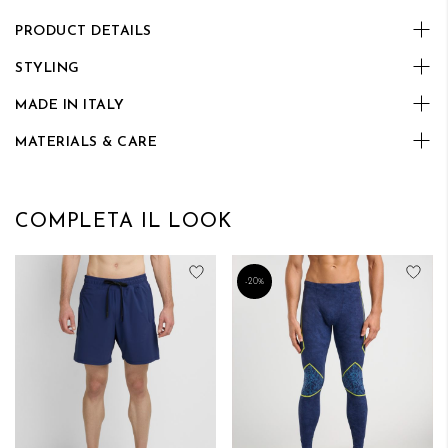
PRODUCT DETAILS
STYLING
MADE IN ITALY
MATERIALS & CARE
COMPLETA IL LOOK
Aggiungi alla lista desideri
Aggi
-20%