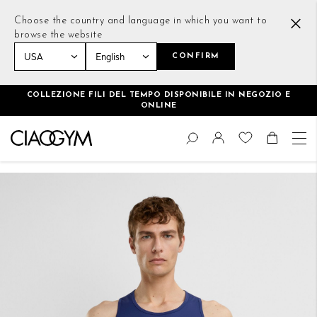
Choose the country and language in which you want to
browse the website
CONFIRM
Home
Training Tank Top Blu
COLLEZIONE FILI DEL TEMPO DISPONIBILE IN NEGOZIO E
ONLINE
Salta
Cambia
al
Cerca
Toggle Nav
Shoppin
contenuto
Vai
alla
fine
della
galleria
di
immagini