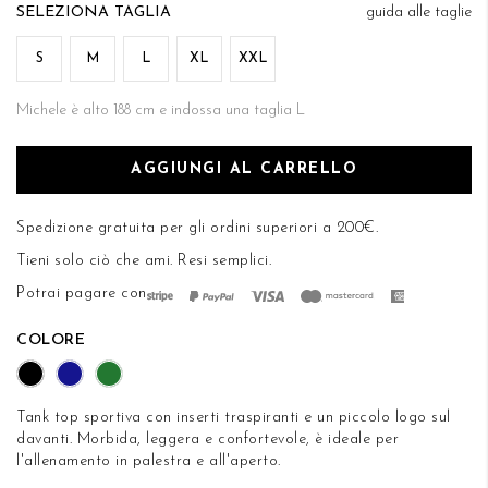
di
TAGLIA
guida alle taglie
DESIDERI
immagini
S
M
L
XL
XXL
Michele è alto 188 cm e indossa una taglia L
AGGIUNGI AL CARRELLO
Spedizione gratuita per gli ordini superiori a 200€.
Tieni solo ciò che ami.
Resi semplici
.
Potrai pagare con
COLORE
Tank top sportiva con inserti traspiranti e un piccolo logo sul
davanti. Morbida, leggera e confortevole, è ideale per
l'allenamento in palestra e all'aperto.