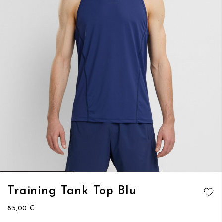
Vai
Training Tank Top Blu
all'inizio
AGGIUNGI
della
85,00 €
ALLA
galleria
LISTA