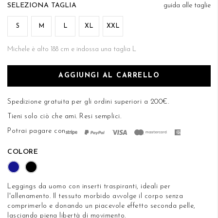
di
TAGLIA
guida alle taglie
DESIDERI
immagini
S
M
L
XL
XXL
Michele è alto 188 cm e indossa una taglia L
AGGIUNGI AL CARRELLO
Spedizione gratuita per gli ordini superiori a 200€.
Tieni solo ciò che ami.
Resi semplici
.
Potrai pagare con
COLORE
Leggings da uomo con inserti traspiranti, ideali per
l'allenamento. Il tessuto morbido avvolge il corpo senza
comprimerlo e donando un piacevole effetto seconda pelle,
lasciando piena libertà di movimento.