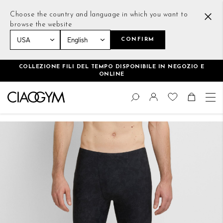
Choose the country and language in which you want to
browse the website
CONFIRM
Home
Training Tights Nero
COLLEZIONE FILI DEL TEMPO DISPONIBILE IN NEGOZIO E
ONLINE
Salta
Cambia
al
Cerca
Toggle Nav
Shoppin
contenuto
Vai
alla
fine
della
galleria
di
immagini