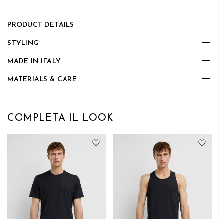
PRODUCT DETAILS
STYLING
MADE IN ITALY
MATERIALS & CARE
COMPLETA IL LOOK
Aggiungi alla lista desideri
Aggi