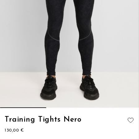
Vai
Training Tights Nero
all'inizio
AGGIUNGI
della
130,00 €
ALLA
galleria
LISTA