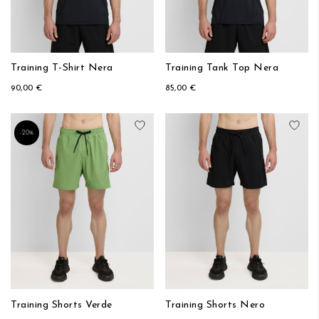
Training T-Shirt Nera
Training Tank Top Nera
90,00 €
85,00 €
Aggiungi alla lista desideri
Aggi
-20%
Training Shorts Verde
Training Shorts Nero