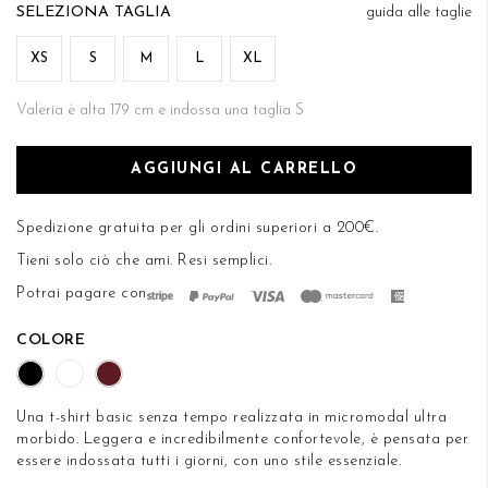
di
TAGLIA
guida alle taglie
DESIDERI
immagini
XS
S
M
L
XL
Valeria è alta 179 cm e indossa una taglia S
AGGIUNGI AL CARRELLO
Spedizione gratuita per gli ordini superiori a 200€.
Tieni solo ciò che ami.
Resi semplici
.
Potrai pagare con
COLORE
Una t-shirt basic senza tempo realizzata in micromodal ultra
morbido. Leggera e incredibilmente confortevole, è pensata per
essere indossata tutti i giorni, con uno stile essenziale.