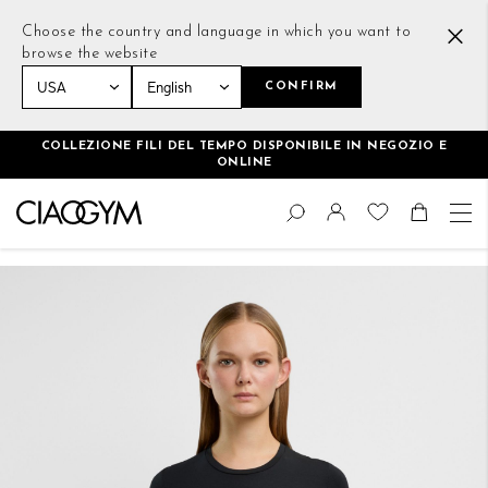
Choose the country and language in which you want to
browse the website
CONFIRM
Home
Essential Modal T-Shirt Nero
COLLEZIONE FILI DEL TEMPO DISPONIBILE IN NEGOZIO E
ONLINE
Salta
Cambia
al
Cerca
Toggle Nav
Shoppin
contenuto
Vai
alla
fine
della
galleria
di
immagini