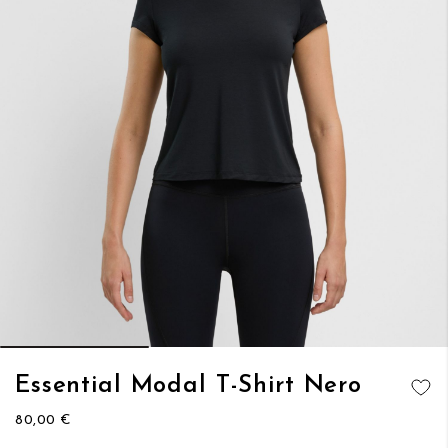
Vai
Essential Modal T-Shirt Nero
all'inizio
AGGIUNGI
della
80,00 €
ALLA
galleria
LISTA