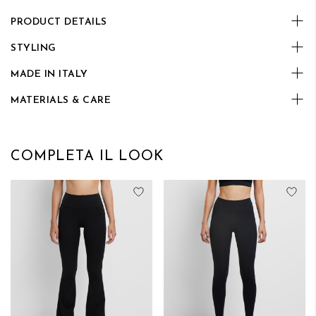
PRODUCT DETAILS
STYLING
MADE IN ITALY
MATERIALS & CARE
COMPLETA IL LOOK
Aggiungi alla lista desideri
Aggi