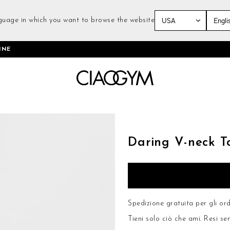
guage in which you want to browse the website
Salta
INE
al
contenuto
Vai
all'inizio
della
Daring V-neck T
galleria
di
immagini
Spedizione gratuita per gli ord
Tieni solo ciò che ami.
Resi se