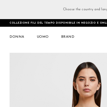
Choose the country and lan
COLLEZIONE FILI DEL TEMPO DISPONIBILE IN NEGOZIO E ONL
Home
Daring V-neck Top Marrone chiaro
DONNA
UOMO
BRAND
Vai
alla
fine
della
galleria
di
immagini