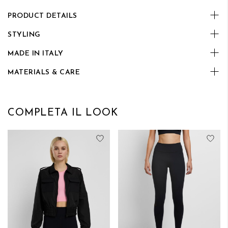
PRODUCT DETAILS
STYLING
MADE IN ITALY
MATERIALS & CARE
COMPLETA IL LOOK
Aggiungi alla lista desideri
Aggi