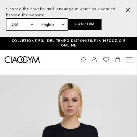
Choose the country and language in which you want to
browse the website
CONFIRM
Home
Essential Crop T-Shirt Nero
COLLEZIONE FILI DEL TEMPO DISPONIBILE IN NEGOZIO E
ONLINE
Salta
Cambia
al
Cerca
Toggle Nav
Shoppin
contenuto
Vai
alla
fine
della
galleria
di
immagini