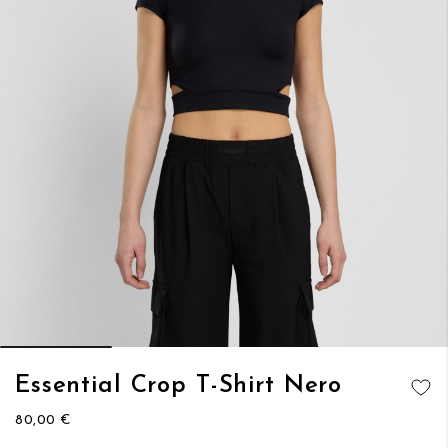
Vai
Essential Crop T-Shirt Nero
all'inizio
AGGIUNGI
della
80,00 €
ALLA
galleria
LISTA