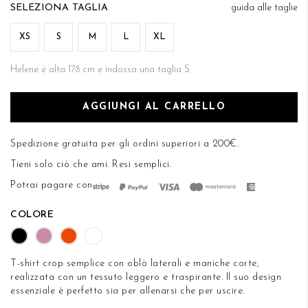
di
TAGLIA
guida alle taglie
DESIDERI
immagini
XS
S
M
L
XL
Helene è alta 178 cm e indossa una taglia S
AGGIUNGI AL CARRELLO
Spedizione gratuita per gli ordini superiori a 200€.
Tieni solo ciò che ami.
Resi semplici
.
Potrai pagare con
COLORE
T-shirt crop semplice con oblò laterali e maniche corte,
realizzata con un tessuto leggero e traspirante. Il suo design
essenziale è perfetto sia per allenarsi che per uscire.