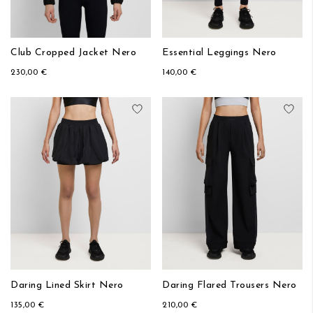
Club Cropped Jacket Nero
Essential Leggings Nero
230,00 €
140,00 €
Aggiungi alla lista desideri
Aggi
Daring Lined Skirt Nero
Daring Flared Trousers Nero
135,00 €
210,00 €