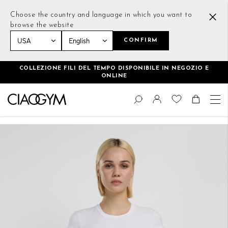
Choose the country and language in which you want to
browse the website
CONFIRM
Home
Essential Crop T-Shirt Bianco
COLLEZIONE FILI DEL TEMPO DISPONIBILE IN NEGOZIO E
ONLINE
Salta
Cambia
al
Cerca
Toggle Nav
Shoppin
contenuto
Vai
alla
fine
della
galleria
di
immagini