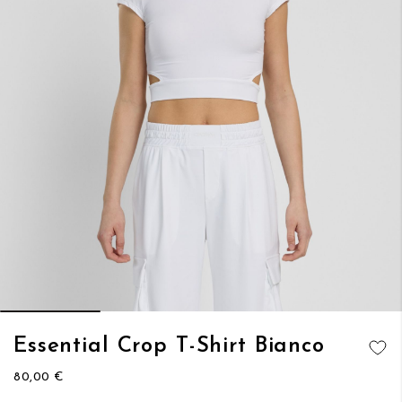
Vai
Essential Crop T-Shirt Bianco
all'inizio
AGGIUNGI
della
80,00 €
ALLA
galleria
LISTA