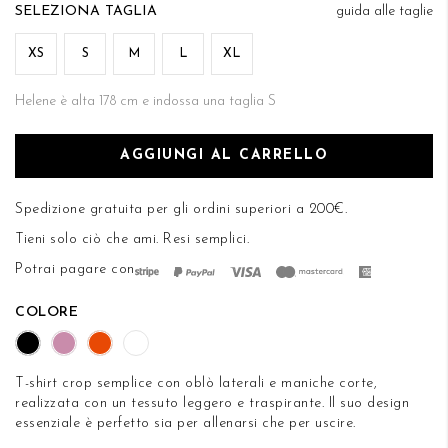
di
TAGLIA
guida alle taglie
DESIDERI
immagini
XS
S
M
L
XL
Helene è alta 178 cm e indossa una taglia S
AGGIUNGI AL CARRELLO
Spedizione gratuita per gli ordini superiori a 200€.
Tieni solo ciò che ami.
Resi semplici
.
Potrai pagare con
COLORE
T-shirt crop semplice con oblò laterali e maniche corte,
realizzata con un tessuto leggero e traspirante. Il suo design
essenziale è perfetto sia per allenarsi che per uscire.