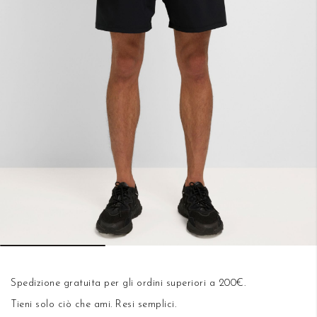
Vai
all'inizio
Spedizione gratuita per gli ordini superiori a 200€.
della
Tieni solo ciò che ami.
Resi semplici
.
galleria