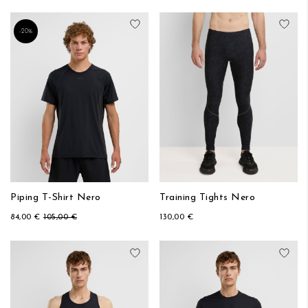
Aggiungi alla lista desideri
Aggi
-20%
Piping T-Shirt Nero
Training Tights Nero
84,00 €
105,00 €
130,00 €
Aggiungi alla lista desideri
Aggi