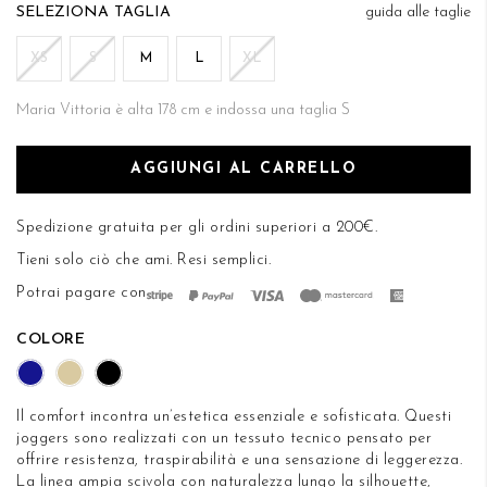
di
TAGLIA
guida alle taglie
DESIDERI
immagini
XS
S
M
L
XL
Maria Vittoria è alta 178 cm e indossa una taglia S
AGGIUNGI AL CARRELLO
Spedizione gratuita per gli ordini superiori a 200€.
Tieni solo ciò che ami.
Resi semplici
.
Potrai pagare con
COLORE
Il comfort incontra un’estetica essenziale e sofisticata. Questi
joggers sono realizzati con un tessuto tecnico pensato per
offrire resistenza, traspirabilità e una sensazione di leggerezza.
La linea ampia scivola con naturalezza lungo la silhouette,