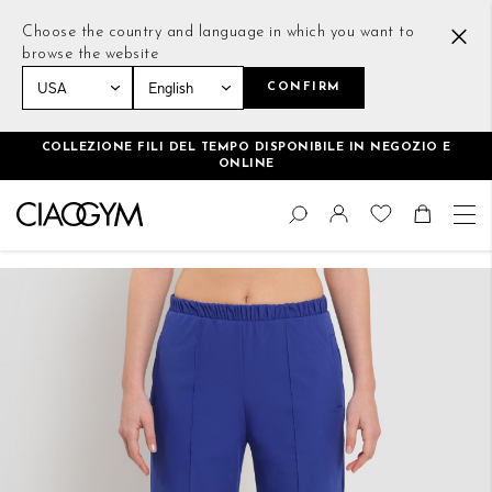
Choose the country and language in which you want to
browse the website
CONFIRM
Home
Wide-leg Joggers Blu
COLLEZIONE FILI DEL TEMPO DISPONIBILE IN NEGOZIO E
ONLINE
Salta
Cambia
al
Cerca
Toggle Nav
Shoppin
contenuto
Vai
alla
fine
della
galleria
di
immagini