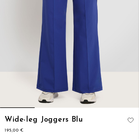
Vai
Wide-leg Joggers Blu
all'inizio
AGGIUNGI
della
195,00 €
ALLA
galleria
LISTA