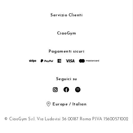
Servizio Clienti
CiaoGym
Pagamenti sicuri
Seguici su
Europe / Italian
© CiaoGym S.r.l. Via Ludovisi 36 00187 Roma P.IVA 15600571002
Privacy Policy
/
Cookie Policy
/
Informativa Privacy Store
/