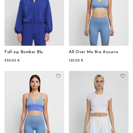
Full-zip Bomber Blu
All Over Me Bra Azzurro
250,00 €
125,00 €
Aggiungi alla lista desideri
Aggi